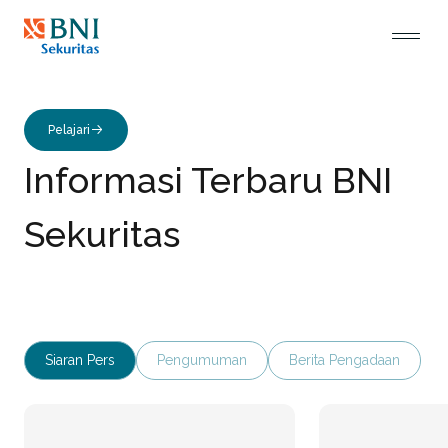
penasihat keuangan untuk merger dan akuisisi. Layanan
Lonjakan Investor Pasar Modal Aceh Tembus 
Investment Banking BNI Sekuritas dirancang untuk
mendukung pertumbuhan bisnis nasabah.
Pelajari
Informasi Terbaru BNI
Sekuritas
Siaran Pers
Pengumuman
Berita Pengadaan