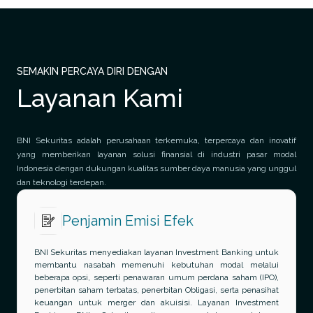
SEMAKIN PERCAYA DIRI DENGAN
Layanan Kami
BNI Sekuritas adalah perusahaan terkemuka, terpercaya dan inovatif
yang memberikan layanan solusi finansial di industri pasar modal
Indonesia dengan dukungan kualitas sumber daya manusia yang unggul
dan teknologi terdepan.
Penjamin Emisi Efek
BNI Sekuritas menyediakan layanan Investment Banking untuk
membantu nasabah memenuhi kebutuhan modal melalui
beberapa opsi, seperti penawaran umum perdana saham (IPO),
penerbitan saham terbatas, penerbitan Obligasi, serta penasihat
keuangan untuk merger dan akuisisi. Layanan Investment