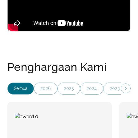
Penghargaan Kami
Semua
2026
2025
2024
2023
20